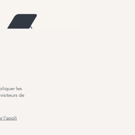
pliquer les
isiteurs de
r l'appli