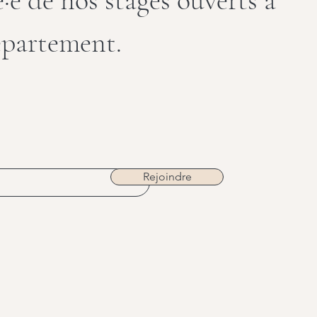
·e de nos stages ouverts à
épartement.
Rejoindre