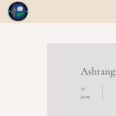
Ashtanga
30 jours
30
jours