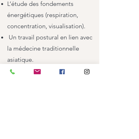
L’étude des fondements
énergétiques (respiration,
concentration, visualisation).
Un travail postural en lien avec
la médecine traditionnelle
asiatique.
Des temps de pratique en
nature pour renforcer
l’ancrage.
Consultez le programme de la
formation
ici
ou rendez-vous
sur
www.stephanegaudard.com